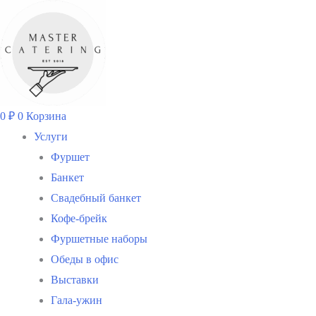
Перейти
к
содержимому
0
₽
0
Корзина
Услуги
Фуршет
Банкет
Свадебный банкет
Кофе-брейк
Фуршетные наборы
Обеды в офис
Выставки
Гала-ужин