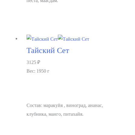
песта, маасдам.
В корзину
Тайский Сет
3125
₽
Вес: 1950 г
Состав: маракуйя , виноград, ананас,
клубника, манго, питахайя.
В корзину