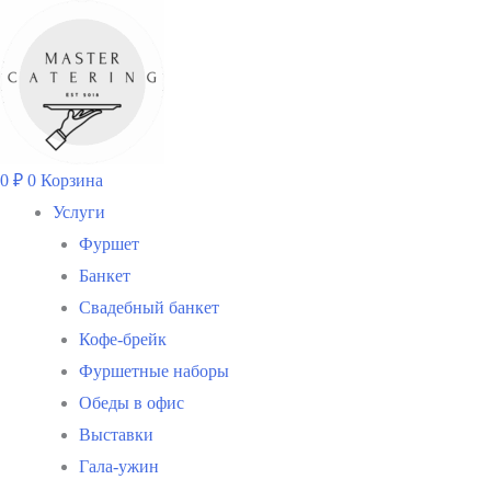
Перейти
к
содержимому
0
₽
0
Корзина
Услуги
Фуршет
Банкет
Свадебный банкет
Кофе-брейк
Фуршетные наборы
Обеды в офис
Выставки
Гала-ужин