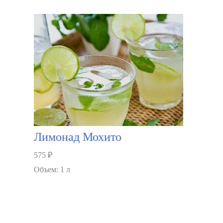
В корзину
Лимонад Мохито
575
₽
Объем: 1 л
В корзину