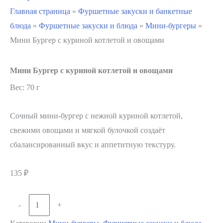
Главная страница
»
Фуршетные закуски и банкетные
блюда
»
Фуршетные закуски и блюда
»
Мини-бургеры
»
Мини Бургер с куриной котлетой и овощами
Мини Бургер с куриной котлетой и овощами
Вес: 70 г
Сочный мини-бургер с нежной куриной котлетой,
свежими овощами и мягкой булочкой создаёт
сбалансированный вкус и аппетитную текстуру.
135
₽
Количество
-
+
В корзину
товара