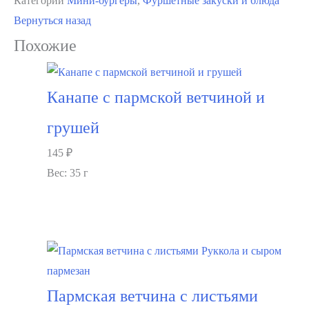
Категории
Мини-бургеры
,
Фуршетные закуски и блюда
Мини
Вернуться назад
Бургер
Похожие
с
куриной
котлетой
Канапе с пармской ветчиной и
и
грушей
овощами
145
₽
Вес: 35 г
В корзину
Пармская ветчина с листьями