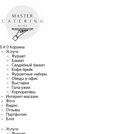
Перейти
Прокрутка
к
вверх
содержимому
0
₽
0
Корзина
Услуги
Фуршет
Банкет
Свадебный банкет
Кофе-брейк
Фуршетные наборы
Обеды в офис
Выставки
Гала-ужин
Корпоративы
Интернет-магазин
Фото
Видео
Отзывы
Портфолио
Блог
Услуги
Фуршет