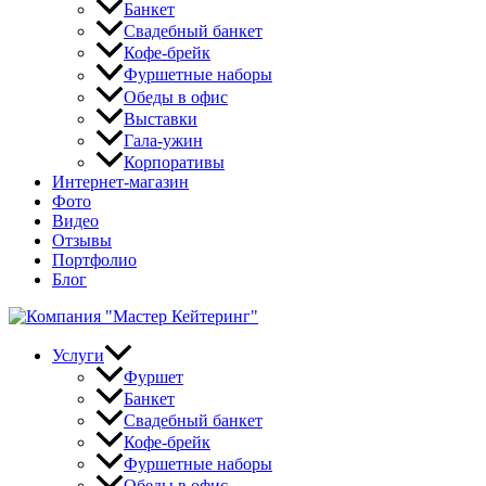
Банкет
Свадебный банкет
Кофе-брейк
Фуршетные наборы
Обеды в офис
Выставки
Гала-ужин
Корпоративы
Интернет-магазин
Фото
Видео
Отзывы
Портфолио
Блог
Услуги
Фуршет
Банкет
Свадебный банкет
Кофе-брейк
Фуршетные наборы
Обеды в офис