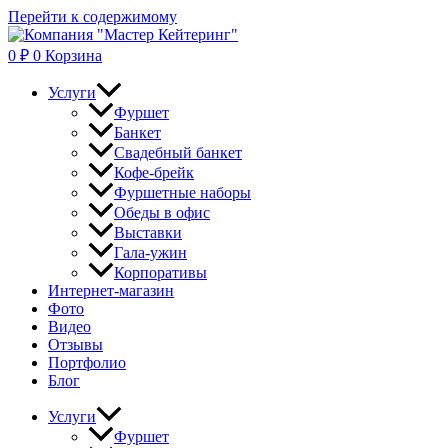
Перейти к содержимому
0
₽
0
Корзина
Услуги
Фуршет
Банкет
Свадебный банкет
Кофе-брейк
Фуршетные наборы
Обеды в офис
Выставки
Гала-ужин
Корпоративы
Интернет-магазин
Фото
Видео
Отзывы
Портфолио
Блог
Услуги
Фуршет