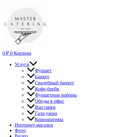
Перейти
к
содержимому
0
₽
0
Корзина
Услуги
Фуршет
Банкет
Свадебный банкет
Кофе-брейк
Фуршетные наборы
Обеды в офис
Выставки
Гала-ужин
Корпоративы
Интернет-магазин
Фото
Видео