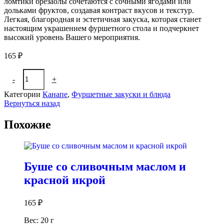
ломтики брезаолы сочетаются с сочными ягодами или
дольками фруктов, создавая контраст вкусов и текстур.
Легкая, благородная и эстетичная закуска, которая станет
настоящим украшением фуршетного стола и подчеркнет
высокий уровень Вашего мероприятия.
165
₽
Количество
-
+
В корзину
товара
Канапе
Категории
Канапе
,
Фуршетные закуски и блюда
с
Вернуться назад
брезаолой
и
Похожие
фруктами
Буше со сливочным маслом и
красной икрой
165
₽
Вес: 20 г