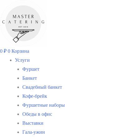
Перейти
к
содержимому
0
₽
0
Корзина
Услуги
Фуршет
Банкет
Свадебный банкет
Кофе-брейк
Фуршетные наборы
Обеды в офис
Выставки
Гала-ужин