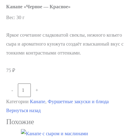
Канапе «Черное — Красное»
Вес: 30 г
Яркое сочетание сладковатой свеклы, нежного козьего
сыра и ароматного кунжута создаёт изысканный вкус с
тонкими контрастными оттенками.
75
₽
Количество
-
+
В корзину
товара
Категории
Канапе
,
Фуршетные закуски и блюда
Канапе
Вернуться назад
"Черное
Похожие
-
Красное"