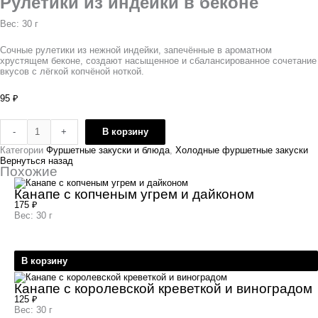
Рулетики из индейки в беконе
Вес: 30 г
Сочные рулетики из нежной индейки, запечённые в ароматном
хрустящем беконе, создают насыщенное и сбалансированное сочетание
вкусов с лёгкой копчёной ноткой.
95
₽
-
+
В корзину
Категории
Фуршетные закуски и блюда
,
Холодные фуршетные закуски
Вернуться назад
Похожие
Канапе с копченым угрем и дайконом
175
₽
Вес: 30 г
В корзину
Канапе с королевской креветкой и виноградом
125
₽
Вес: 30 г