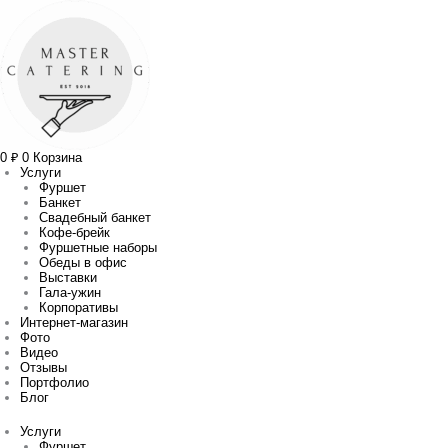
Перейти
Количество
Прокрутка
к
товара
вверх
содержимому
Рулетики
из
индейки
в
беконе
0
₽
0
Корзина
Услуги
Фуршет
Банкет
Свадебный банкет
Кофе-брейк
Фуршетные наборы
Обеды в офис
Выставки
Гала-ужин
Корпоративы
Интернет-магазин
Фото
Видео
Отзывы
Портфолио
Блог
Услуги
Фуршет