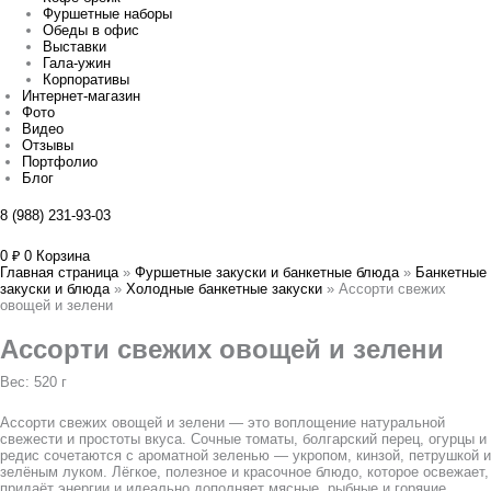
Фуршетные наборы
Обеды в офис
Выставки
Гала-ужин
Корпоративы
Интернет-магазин
Фото
Видео
Отзывы
Портфолио
Блог
8 (988) 231-93-03
0
₽
0
Корзина
Главная страница
»
Фуршетные закуски и банкетные блюда
»
Банкетные
закуски и блюда
»
Холодные банкетные закуски
»
Ассорти свежих
овощей и зелени
Ассорти свежих овощей и зелени
Вес: 520 г
Ассорти свежих овощей и зелени — это воплощение натуральной
свежести и простоты вкуса. Сочные томаты, болгарский перец, огурцы и
редис сочетаются с ароматной зеленью — укропом, кинзой, петрушкой и
зелёным луком. Лёгкое, полезное и красочное блюдо, которое освежает,
придаёт энергии и идеально дополняет мясные, рыбные и горячие