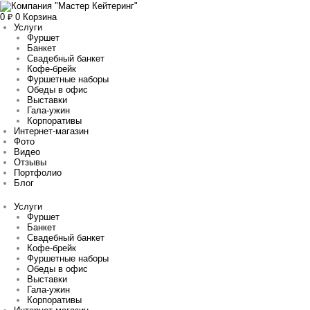
Перейти
Количество
Прокрутка
к
товара
вверх
0
₽
0
Корзина
содержимому
Ассорти
Услуги
свежих
Фуршет
овощей
Банкет
и
Свадебный банкет
зелени
Кофе-брейк
Фуршетные наборы
Обеды в офис
Выставки
Гала-ужин
Корпоративы
Интернет-магазин
Фото
Видео
Отзывы
Портфолио
Блог
Услуги
Фуршет
Банкет
Свадебный банкет
Кофе-брейк
Фуршетные наборы
Обеды в офис
Выставки
Гала-ужин
Корпоративы