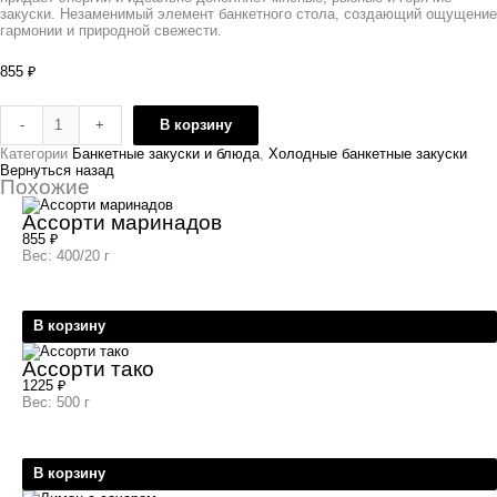
закуски. Незаменимый элемент банкетного стола, создающий ощущение
гармонии и природной свежести.
855
₽
-
+
В корзину
Категории
Банкетные закуски и блюда
,
Холодные банкетные закуски
Вернуться назад
Похожие
Ассорти маринадов
855
₽
Вес: 400/20 г
В корзину
Ассорти тако
1225
₽
Вес: 500 г
В корзину