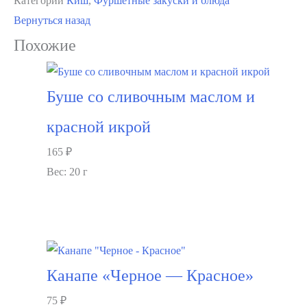
Категории
Киш
,
Фуршетные закуски и блюда
Киш
Вернуться назад
с
Похожие
лососем
и
луком-
Буше со сливочным маслом и
пореем
красной икрой
165
₽
Вес: 20 г
В корзину
Канапе «Черное — Красное»
75
₽