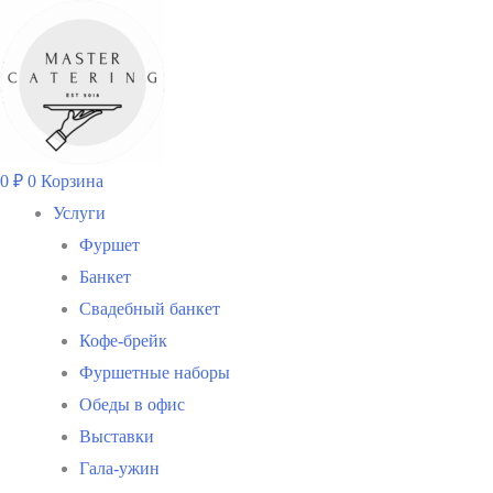
Перейти
к
содержимому
0
₽
0
Корзина
Услуги
Фуршет
Банкет
Свадебный банкет
Кофе-брейк
Фуршетные наборы
Обеды в офис
Выставки
Гала-ужин