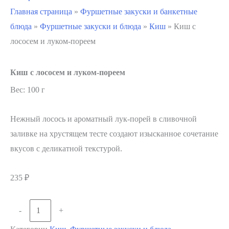
Главная страница
»
Фуршетные закуски и банкетные
блюда
»
Фуршетные закуски и блюда
»
Киш
»
Киш с
лососем и луком-пореем
Киш с лососем и луком-пореем
Вес: 100 г
Нежный лосось и ароматный лук-порей в сливочной
заливке на хрустящем тесте создают изысканное сочетание
вкусов с деликатной текстурой.
235
₽
Количество
-
+
В корзину
товара