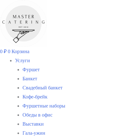
Перейти
к
содержимому
0
₽
0
Корзина
Услуги
Фуршет
Банкет
Свадебный банкет
Кофе-брейк
Фуршетные наборы
Обеды в офис
Выставки
Гала-ужин