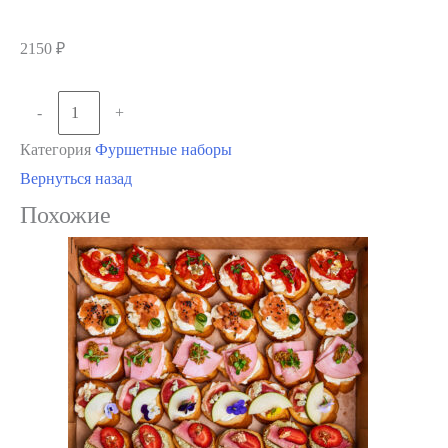
2150
₽
Количество
-
+
В корзину
товара
Категория
Фуршетные наборы
Сет
Вернуться назад
«Вкусный
Похожие
Гарнир»