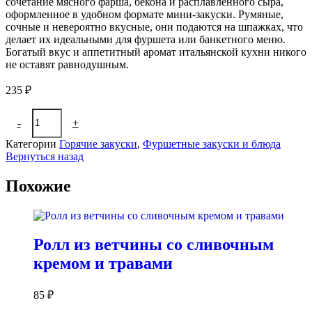
сочетание мясного фарша, бекона и расплавленного сыра,
оформленное в удобном формате мини-закуски. Румяные,
сочные и невероятно вкусные, они подаются на шпажках, что
делает их идеальными для фуршета или банкетного меню.
Богатый вкус и аппетитный аромат итальянской кухни никого
не оставят равнодушным.
235
₽
Количество
-
+
В корзину
товара
Тефтели
Категории
Горячие закуски
,
Фуршетные закуски и блюда
по-
Вернуться назад
итальянски
на
Похожие
шпажках
Ролл из ветчины со сливочным
кремом и травами
85
₽