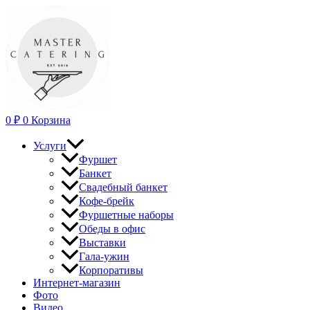
Перейти
к
содержимому
0
₽
0
Корзина
Услуги
Фуршет
Банкет
Свадебный банкет
Кофе-брейк
Фуршетные наборы
Обеды в офис
Выставки
Гала-ужин
Корпоративы
Интернет-магазин
Фото
Видео