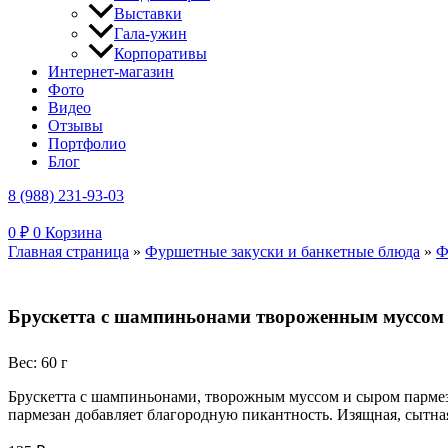
Выставки
Гала-ужин
Корпоративы
Интернет-магазин
Фото
Видео
Отзывы
Портфолио
Блог
8 (988) 231-93-03
0
₽
0
Корзина
Главная страница
»
Фуршетные закуски и банкетные блюда
»
Ф
Брускетта с шампиньонами твороженным муссом
Вес: 60 г
Брускетта с шампиньонами, творожным муссом и сыром пармез
пармезан добавляет благородную пикантность. Изящная, сытная