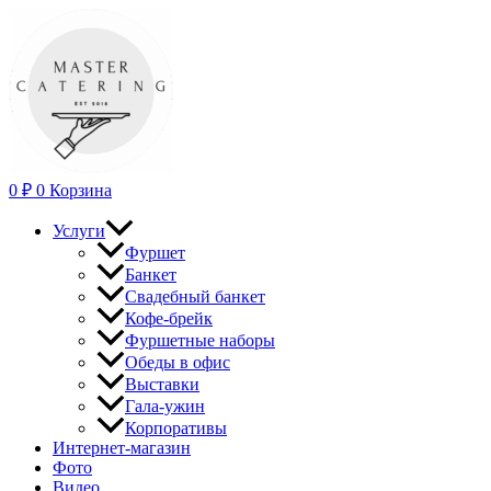
Перейти
к
содержимому
0
₽
0
Корзина
Услуги
Фуршет
Банкет
Свадебный банкет
Кофе-брейк
Фуршетные наборы
Обеды в офис
Выставки
Гала-ужин
Корпоративы
Интернет-магазин
Фото
Видео