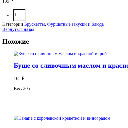
135
₽
Количество
-
+
В корзину
товара
Брускетта
Категории
Брускетты
,
Фуршетные закуски и блюда
с
Вернуться назад
шампиньонами
твороженным
Похожие
муссом
и
сыром
пармезан
Буше со сливочным маслом и красн
165
₽
Вес: 20 г
В корзину