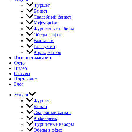
Фуршет
Банкет
Свадебный банкет
Кофе-брейк
Фуршетные наборы
Обеды в офис
Выставки
Гала-ужин
Корпоративы
Интернет-магазин
Фото
Видео
Отзывы
Портфолио
Блог
Услуги
Фуршет
Банкет
Свадебный банкет
Кофе-брейк
Фуршетные наборы
Обеды в офис