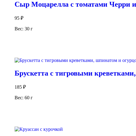
Сыр Моцарелла с томатами Черри и
95
₽
Вес: 30 г
В корзину
Брускетта с тигровыми креветками
185
₽
Вес: 60 г
В корзину