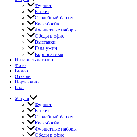
Фуршет
Банкет
Свадебный банкет
Кофе-брейк
Фуршетные наборы
Обеды в офис
Выставки
Гала-ужин
Корпоративы
Интернет-магазин
Фото
Видео
Отзывы
Портфолио
Блог
Услуги
Фуршет
Банкет
Свадебный банкет
Кофе-брейк
Фуршетные наборы
Обеды в офис