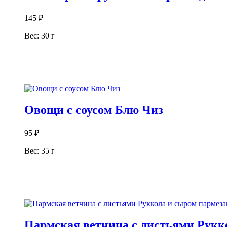
145
₽
Вес: 30 г
В корзину
Овощи с соусом Блю Чиз
95
₽
Вес: 35 г
В корзину
Пармская ветчина с листьями Рукк