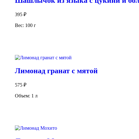
Шашлычок из языка с цукини и бо
395
₽
Вес: 100 г
В корзину
Лимонад гранат с мятой
575
₽
Объем: 1 л
В корзину