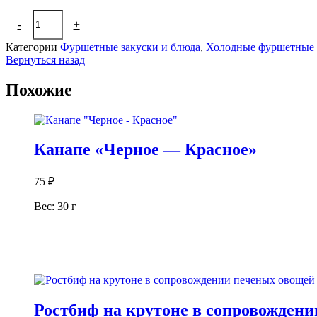
Количество
-
+
В корзину
товара
Блинный
Категории
Фуршетные закуски и блюда
,
Холодные фуршетные 
рулет
Вернуться назад
с
лососем,
Похожие
сыром
Фета
и
зеленью
Канапе «Черное — Красное»
75
₽
Вес: 30 г
В корзину
Ростбиф на крутоне в сопровожден