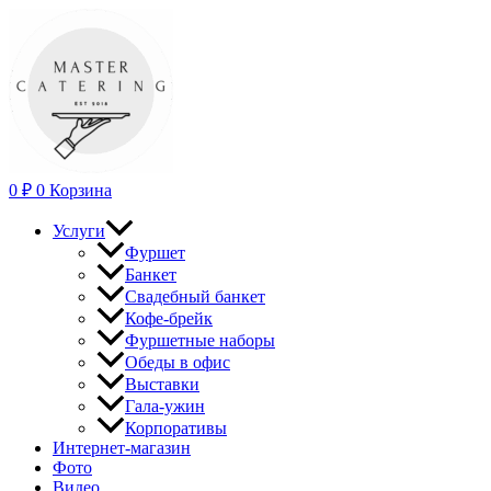
Перейти
к
содержимому
0
₽
0
Корзина
Услуги
Фуршет
Банкет
Свадебный банкет
Кофе-брейк
Фуршетные наборы
Обеды в офис
Выставки
Гала-ужин
Корпоративы
Интернет-магазин
Фото
Видео