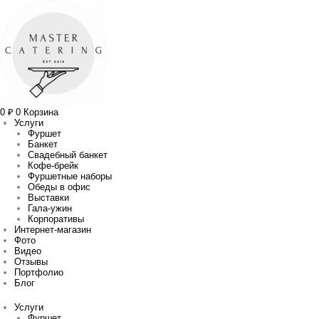
Перейти
Прокрутка
Сортировка:
к
вверх
самые
содержимому
недавние
0
₽
0
Корзина
Услуги
Фуршет
Банкет
Свадебный банкет
Кофе-брейк
Фуршетные наборы
Обеды в офис
Выставки
Гала-ужин
Корпоративы
Интернет-магазин
Фото
Видео
Отзывы
Портфолио
Блог
Услуги
Фуршет