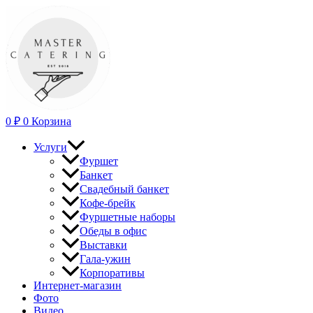
Перейти
к
содержимому
0
₽
0
Корзина
Услуги
Фуршет
Банкет
Свадебный банкет
Кофе-брейк
Фуршетные наборы
Обеды в офис
Выставки
Гала-ужин
Корпоративы
Интернет-магазин
Фото
Видео