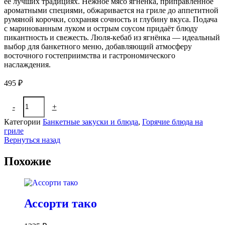
её лучших традициях. Нежное мясо ягнёнка, приправленное
ароматными специями, обжаривается на гриле до аппетитной
румяной корочки, сохраняя сочность и глубину вкуса. Подача
с маринованным луком и острым соусом придаёт блюду
пикантность и свежесть. Люля-кебаб из ягнёнка — идеальный
выбор для банкетного меню, добавляющий атмосферу
восточного гостеприимства и гастрономического
наслаждения.
495
₽
Количество
-
+
В корзину
товара
Люля-
Категории
Банкетные закуски и блюда
,
Горячие блюда на
кебаб
гриле
из
Вернуться назад
ягненка
Похожие
Ассорти тако