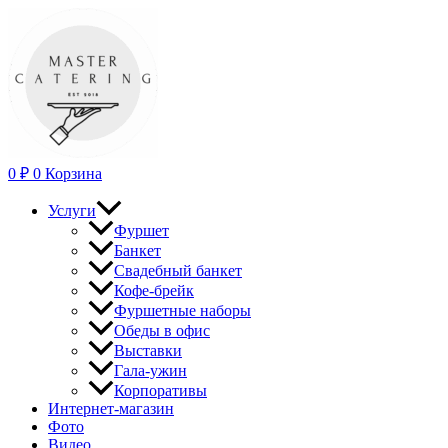
Перейти
к
содержимому
0
₽
0
Корзина
Услуги
Фуршет
Банкет
Свадебный банкет
Кофе-брейк
Фуршетные наборы
Обеды в офис
Выставки
Гала-ужин
Корпоративы
Интернет-магазин
Фото
Видео