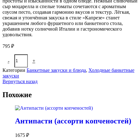
простоты и изысканности в одном блюде. Нежный сливочный
сыр моцарелла и спелые томаты сочетаются с ароматным
соусом песто, создавая гармонию вкусов и текстур. Лёгкая,
свежая и утончённая закуска в стиле «Капрезе» станет
украшением любого фуршетного или банкетного стола,
добавив нотку солнечной Италии и гастрономического
удовольствия.
795
₽
Количество
-
+
В корзину
товара
Моцарелла
Категории
Банкетные закуски и блюда
,
Холодные банкетные
с
закуски
томатами
Вернуться назад
и
соусом
Похожие
песто
Антипасти (ассорти копченостей)
1675
₽