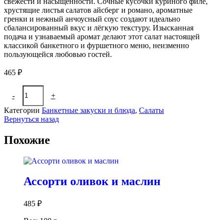
свежести и насыщенности. Сочные кусочки куриного филе,
хрустящие листья салатов айсберг и романо, ароматные
гренки и нежный анчоусный соус создают идеально
сбалансированный вкус и лёгкую текстуру. Изысканная
подача и узнаваемый аромат делают этот салат настоящей
классикой банкетного и фуршетного меню, неизменно
пользующейся любовью гостей.
465
₽
Количество
-
+
В корзину
товара
Салат
Категории
Банкетные закуски и блюда
,
Салаты
«Цезарь»
Вернуться назад
классический
Похожие
Ассорти оливок и маслин
485
₽