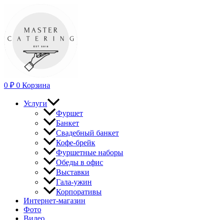
Перейти
к
содержимому
0
₽
0
Корзина
Услуги
Фуршет
Банкет
Свадебный банкет
Кофе-брейк
Фуршетные наборы
Обеды в офис
Выставки
Гала-ужин
Корпоративы
Интернет-магазин
Фото
Видео