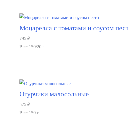
В корзину
Моцарелла с томатами и соусом пес
795
₽
Вес: 150/20г
В корзину
Огурчики малосольные
575
₽
Вес: 150 г