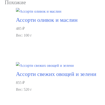
Похожие
с
масляной
рыбой
Ассорти оливок и маслин
и
485
₽
соусом
Вес: 100 г
тар-
тар
В корзину
Ассорти свежих овощей и зелени
855
₽
Вес: 520 г