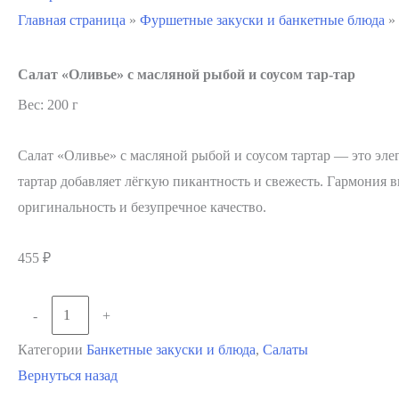
Главная страница
»
Фуршетные закуски и банкетные блюда
»
Салат «Оливье» с масляной рыбой и соусом тар-тар
Вес: 200 г
Салат «Оливье» с масляной рыбой и соусом тартар — это эле
тартар добавляет лёгкую пикантность и свежесть. Гармония 
оригинальность и безупречное качество.
455
₽
Количество
-
+
В корзину
товара
Категории
Банкетные закуски и блюда
,
Салаты
Салат
Вернуться назад
«Оливье»