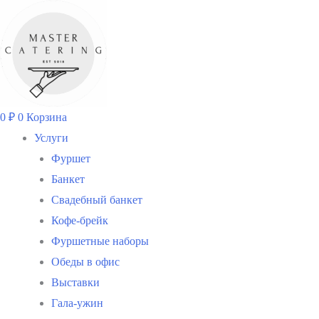
Перейти
к
содержимому
0
₽
0
Корзина
Услуги
Фуршет
Банкет
Свадебный банкет
Кофе-брейк
Фуршетные наборы
Обеды в офис
Выставки
Гала-ужин