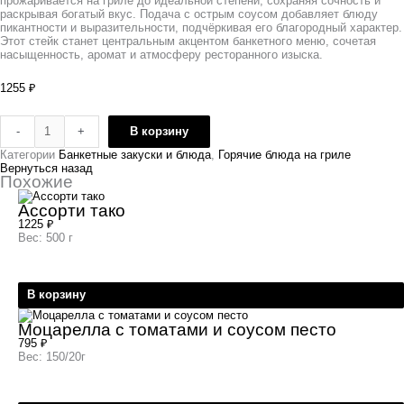
прожаривается на гриле до идеальной степени, сохраняя сочность и
раскрывая богатый вкус. Подача с острым соусом добавляет блюду
пикантности и выразительности, подчёркивая его благородный характер.
Этот стейк станет центральным акцентом банкетного меню, сочетая
насыщенность, аромат и атмосферу ресторанного изыска.
1255
₽
-
+
В корзину
Категории
Банкетные закуски и блюда
,
Горячие блюда на гриле
Вернуться назад
Похожие
Ассорти тако
1225
₽
Вес: 500 г
В корзину
Моцарелла с томатами и соусом песто
795
₽
Вес: 150/20г