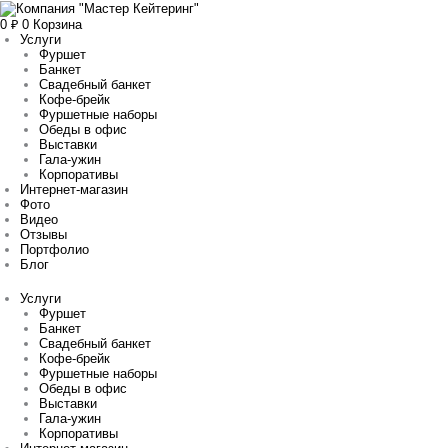
Перейти
Количество
Прокрутка
к
товара
вверх
0
₽
0
Корзина
содержимому
Стейк
Услуги
на
Фуршет
гриле
Банкет
из
Свадебный банкет
мраморной
Кофе-брейк
говядины
Фуршетные наборы
Обеды в офис
Выставки
Гала-ужин
Корпоративы
Интернет-магазин
Фото
Видео
Отзывы
Портфолио
Блог
Услуги
Фуршет
Банкет
Свадебный банкет
Кофе-брейк
Фуршетные наборы
Обеды в офис
Выставки
Гала-ужин
Корпоративы