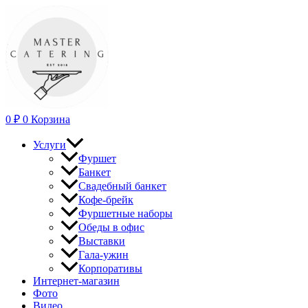
Перейти
к
содержимому
0
₽
0
Корзина
Услуги
Фуршет
Банкет
Свадебный банкет
Кофе-брейк
Фуршетные наборы
Обеды в офис
Выставки
Гала-ужин
Корпоративы
Интернет-магазин
Фото
Видео