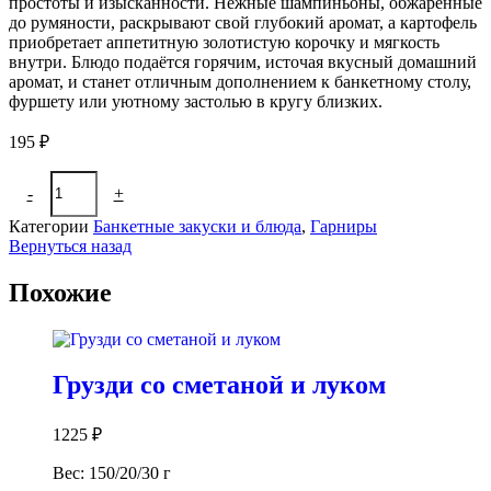
простоты и изысканности. Нежные шампиньоны, обжаренные
до румяности, раскрывают свой глубокий аромат, а картофель
приобретает аппетитную золотистую корочку и мягкость
внутри. Блюдо подаётся горячим, источая вкусный домашний
аромат, и станет отличным дополнением к банкетному столу,
фуршету или уютному застолью в кругу близких.
195
₽
Количество
-
+
В корзину
товара
Картофель
Категории
Банкетные закуски и блюда
,
Гарниры
жареный
Вернуться назад
с
грибами
Похожие
Грузди со сметаной и луком
1225
₽
Вес: 150/20/30 г