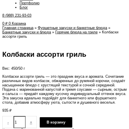
Портфолио
Блог
8 (988) 231-93-03
0
₽
0
Корзина
Главная страница
»
Фуршетные закуски и банкетные блюда
»
Банкетные закуски и блюда
»
Горячие блюда на гриле
»
Колбаски
ассорти гриль
Колбаски ассорти гриль
Вес: 450/50 г
Колбаски ассорти гриль — это праздник вкуса и аромата. Сочетание
различных видов колбасок, обжаренных до румяной корочки, создаёт
насыщенное блюдо с хрустящей текстурой и сочной серединой.
Подача с маринованной капустой и тремя соусами — сырным, острым
и сальса — придаёт каждому кусочку индивидуальный оттенок вкуса.
Эта закуска идеально подойдёт для банкетного или фуршетного
стола, добавив атмосферу уюта, сытости и душевного веселья.
935
₽
-
+
В корзину