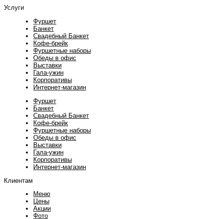
Услуги
Фуршет
Банкет
Свадебный Банкет
Кофе-брейк
Фуршетные наборы
Обеды в офис
Выставки
Гала-ужин
Корпоративы
Интернет-магазин
Фуршет
Банкет
Свадебный Банкет
Кофе-брейк
Фуршетные наборы
Обеды в офис
Выставки
Гала-ужин
Корпоративы
Интернет-магазин
Клиентам
Меню
Цены
Акции
Фото