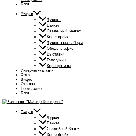
Блог
Услуги
Фуршет
Банкет
Свадебный банкет
Кофе-брейк
Фуршетные наборы
Обеды в офис
Выставки
Гала-ужин
Корпоративы
Интернет-магазин
Фото
Видео
Отзывы
Портфолио
Блог
Услуги
Фуршет
Банкет
Свадебный банкет
Кофе-брейк