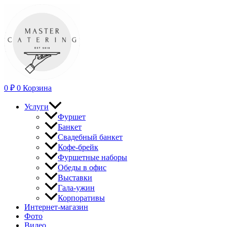
Перейти
к
содержимому
0
₽
0
Корзина
Услуги
Фуршет
Банкет
Свадебный банкет
Кофе-брейк
Фуршетные наборы
Обеды в офис
Выставки
Гала-ужин
Корпоративы
Интернет-магазин
Фото
Видео