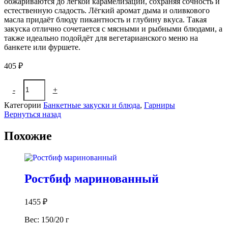
обжариваются до лёгкой карамелизации, сохраняя сочность и
естественную сладость. Лёгкий аромат дыма и оливкового
масла придаёт блюду пикантность и глубину вкуса. Такая
закуска отлично сочетается с мясными и рыбными блюдами, а
также идеально подойдёт для вегетарианского меню на
банкете или фуршете.
405
₽
Количество
-
+
В корзину
товара
Овощи-
Категории
Банкетные закуски и блюда
,
Гарниры
гриль
Вернуться назад
Похожие
Ростбиф маринованный
1455
₽
Вес: 150/20 г