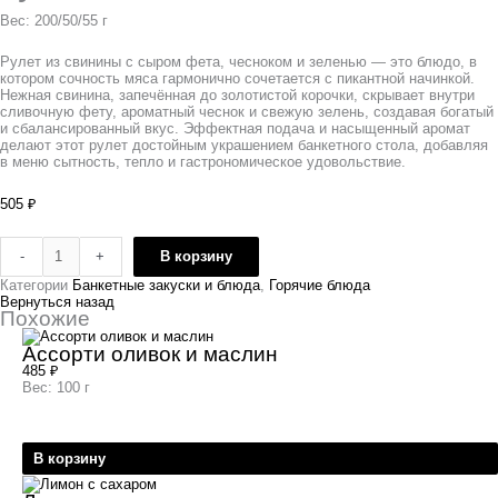
Вес: 200/50/55 г
Рулет из свинины с сыром фета, чесноком и зеленью — это блюдо, в
котором сочность мяса гармонично сочетается с пикантной начинкой.
Нежная свинина, запечённая до золотистой корочки, скрывает внутри
сливочную фету, ароматный чеснок и свежую зелень, создавая богатый
и сбалансированный вкус. Эффектная подача и насыщенный аромат
делают этот рулет достойным украшением банкетного стола, добавляя
в меню сытность, тепло и гастрономическое удовольствие.
505
₽
-
+
В корзину
Категории
Банкетные закуски и блюда
,
Горячие блюда
Вернуться назад
Похожие
Ассорти оливок и маслин
485
₽
Вес: 100 г
В корзину