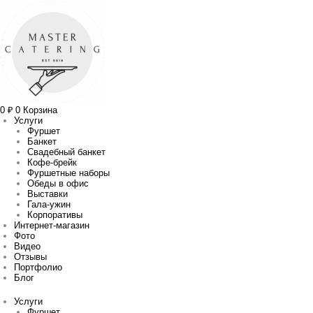
Перейти
Количество
Прокрутка
к
товара
вверх
содержимому
Рулет
из
свинины
0
₽
0
Корзина
Услуги
Фуршет
Банкет
Свадебный банкет
Кофе-брейк
Фуршетные наборы
Обеды в офис
Выставки
Гала-ужин
Корпоративы
Интернет-магазин
Фото
Видео
Отзывы
Портфолио
Блог
Услуги
Фуршет