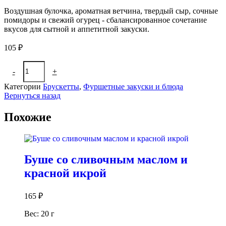
Воздушная булочка, ароматная ветчина, твердый сыр, сочные
помидоры и свежий огурец - сбалансированное сочетание
вкусов для сытной и аппетитной закуски.
105
₽
Количество
-
+
В корзину
товара
Бутерброд
Категории
Брускетты
,
Фуршетные закуски и блюда
с
Вернуться назад
ветчиной
и
Похожие
сыром
на
французской
булочке
Буше со сливочным маслом и
красной икрой
165
₽
Вес: 20 г