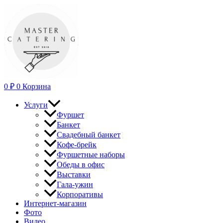
Перейти
к
содержимому
0
₽
0
Корзина
Услуги
Фуршет
Банкет
Свадебный банкет
Кофе-брейк
Фуршетные наборы
Обеды в офис
Выставки
Гала-ужин
Корпоративы
Интернет-магазин
Фото
Видео