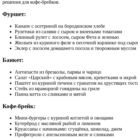
решения для кофе-брейков.
Фуршет:
Канапе с осетриной на бородинском хлебе
Рулетики из салями с сыром и вялеными томатами
Блинный рулет с лососем, сыром Фета и зеленью
Жюльен из куриного филе в песочной корзинке под сыро
Эклер с лососем домашнего посола и творожным муссом
Банкет:
Антипасти из брезаолы, пармы и чарицо
Салат «Царский» с крабовым мясом, креветками и икрой
Паштет из куриной печени с гранатом на хрустящих тост
Стейк из мраморной говядины на гриле
Панна котта со сливками и мятой
Кофе-брейк:
Мини-бургеры с куриной котлетой и овощами
Бутерброд с масляной рыбой и лимоном
Круассаны с начинками: сгущёнка, шоколад, джем
Профитроли с апельсиновым желе и сливками