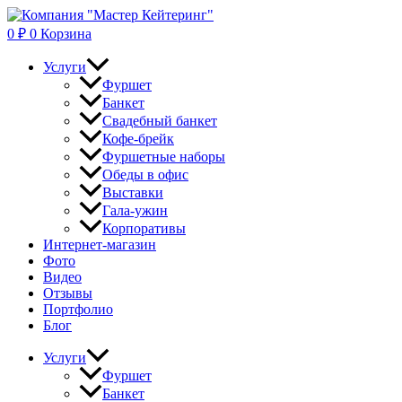
Перейти
к
0
₽
0
Корзина
содержимому
Услуги
Фуршет
Банкет
Свадебный банкет
Кофе-брейк
Фуршетные наборы
Обеды в офис
Выставки
Гала-ужин
Корпоративы
Интернет-магазин
Фото
Видео
Отзывы
Портфолио
Блог
Услуги
Фуршет
Банкет