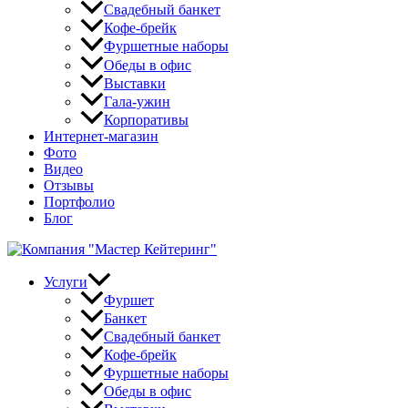
Свадебный банкет
Кофе-брейк
Фуршетные наборы
Обеды в офис
Выставки
Гала-ужин
Корпоративы
Интернет-магазин
Фото
Видео
Отзывы
Портфолио
Блог
Услуги
Фуршет
Банкет
Свадебный банкет
Кофе-брейк
Фуршетные наборы
Обеды в офис