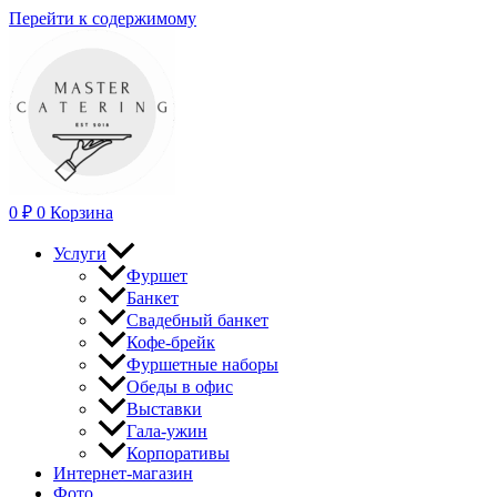
Перейти к содержимому
0
₽
0
Корзина
Услуги
Фуршет
Банкет
Свадебный банкет
Кофе-брейк
Фуршетные наборы
Обеды в офис
Выставки
Гала-ужин
Корпоративы
Интернет-магазин
Фото