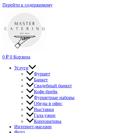
Перейти к содержимому
0
₽
0
Корзина
Услуги
Фуршет
Банкет
Свадебный банкет
Кофе-брейк
Фуршетные наборы
Обеды в офис
Выставки
Гала-ужин
Корпоративы
Интернет-магазин
Фото