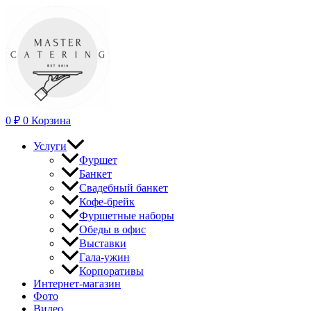
Перейти
к
содержимому
0
₽
0
Корзина
Услуги
Фуршет
Банкет
Свадебный банкет
Кофе-брейк
Фуршетные наборы
Обеды в офис
Выставки
Гала-ужин
Корпоративы
Интернет-магазин
Фото
Видео